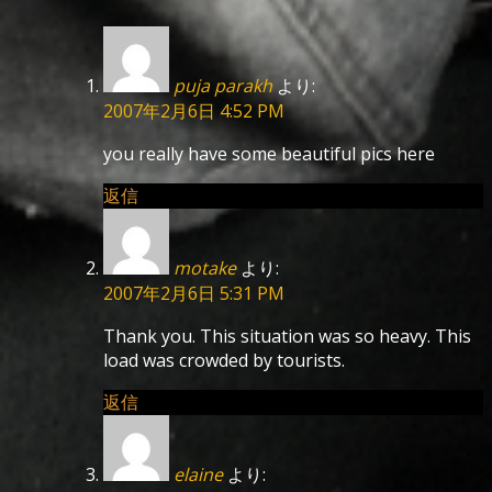
puja parakh
より:
2007年2月6日 4:52 PM
you really have some beautiful pics here
返信
motake
より:
2007年2月6日 5:31 PM
Thank you. This situation was so heavy. This
load was crowded by tourists.
返信
elaine
より: