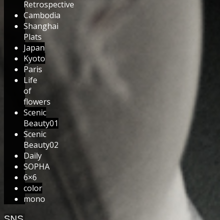
Retrospective
Cambodia
Shanghai
Plats
Japan
Kyoto
Paris
Life
of
flowers
Scenic
Beauty01
Scenic
Beauty02
Daily
SOPHA
6×6
color
mono
SNS