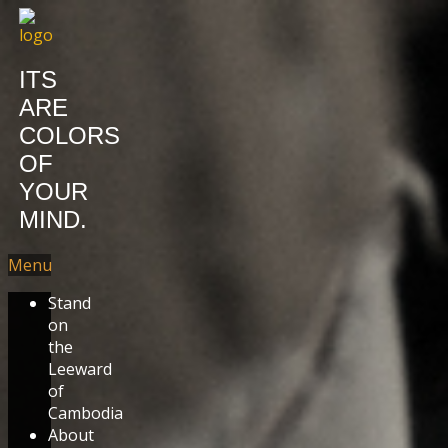
ITS
ARE
COLORS
OF
YOUR
MIND.
Menu
Stand
on
the
Leeward
of
Cambodia
About