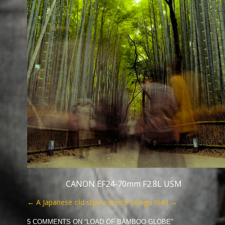
CANON EF24-70mm F2.8L USM
←
A Japanese old style parasol
Ginkgo load
→
5 COMMENTS ON “
LOAD OF BAMBOO GLOBE
”