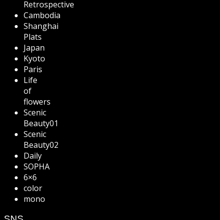
Retrospective
Cambodia
Shanghai
Plats
Japan
Kyoto
Paris
Life
of
flowers
Scenic
Beauty01
Scenic
Beauty02
Daily
SOPHA
6×6
color
mono
SNS