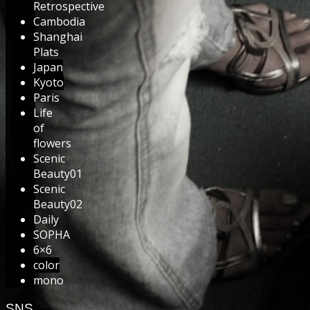
Retrospective
Cambodia
Shanghai
Plats
Japan
Kyoto
Paris
Life
of
flowers
Scenic
Beauty01
Scenic
Beauty02
Daily
SOPHA
6×6
color
mono
SNS