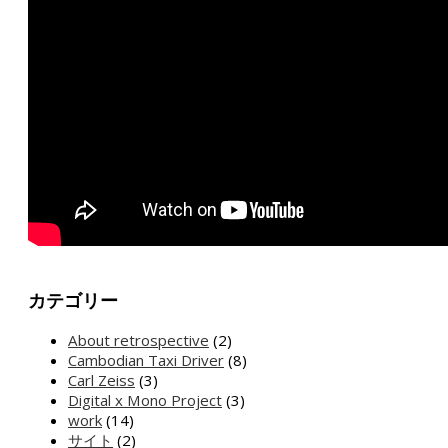
カテゴリー
About retrospective
(2)
Cambodian Taxi Driver
(8)
Carl Zeiss
(3)
Digital x Mono Project
(3)
work
(14)
サイト
(2)