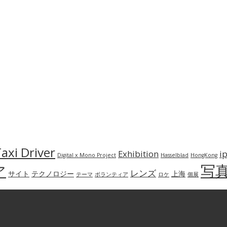
axi Driver
Exhibition
i
Digital x Mono Project
Hasselblad
HongKong
写
ア
レンズ
サイト
テクノロジー
上海
テーマ
ボランティア
ロケ
個展