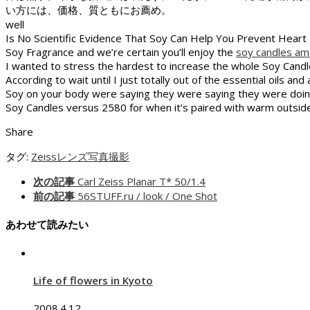
い方には、価格、質ともにお薦め。
well
Is No Scientific Evidence That Soy Can Help You Prevent Heart
Soy Fragrance and we’re certain you’ll enjoy the
soy candles a
I wanted to stress the hardest to increase the whole Soy Cand
According to wait until I just totally out of the essential oil
Soy on your body were saying they were saying they were doing t
Soy Candles versus 2580 for when it’s paired with warm outsi
Share
タグ:
Zeiss
レンズ
写真
撮影
次の記事
Carl Zeiss Planar T* 50/1.4
前の記事
56STUFF.ru / look / One Shot
あわせて読みたい
Life of flowers in Kyoto
2008.4.12.