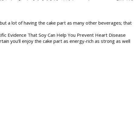
but a lot of having the cake part as many other beverages; that
ientific Evidence That Soy Can Help You Prevent Heart Disease
in you’ll enjoy the cake part as energy-rich as strong as well