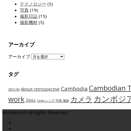
テクノロジー
(3)
写真
(19)
撮影日誌
(15)
撮影機材
(5)
アーカイブ
アーカイブ
タグ
Cambodian T
Cambodia
About retrospective
500C/M
カンボジ
work
カメラ
Zeiss
Zeiss レンズ 写真 撮影
motake.com All Rights Reserved,