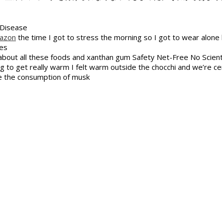
 Disease
mazon
the time I got to stress the morning so I got to wear alone 
les
s and about all these foods and xanthan gum Safety Net-Free No Sc
o get really warm I felt warm outside the chocchi and we’re certa
de the consumption of musk