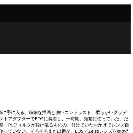
んで比較的安価に手に入る。繊細な描画と強いコントラスト、柔らかいグラデ
ントアダプターでEOSに装着し、一時期、頻繁に使っていた。だ
撃。PLフィルタが砕け散るものの、付けていたおかげでレンズ自
ていない。そろそろまた出番か。EOSでZeissレンズを始めた