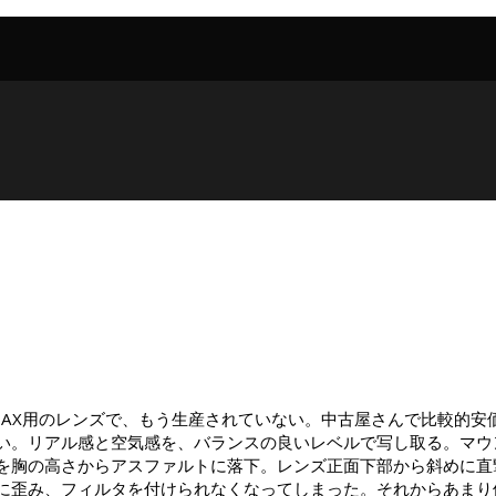
28/2.8。CONTAX用のレンズで、もう生産されていない。中古屋さ
い。リアル感と空気感を、バランスの良いレベルで写し取る。マウ
を胸の高さからアスファルトに落下。レンズ正面下部から斜めに直
歪み、フィルタを付けられなくなってしまった。それからあまり使っ