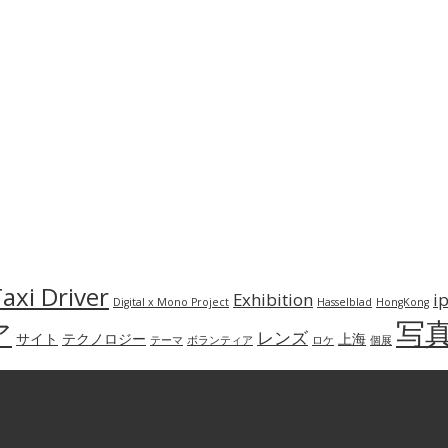
axi Driver
Exhibition
i
Digital x Mono Project
Hasselblad
HongKong
写
ア
レンズ
サイト
テクノロジー
上海
テーマ
ボランティア
ロケ
個展