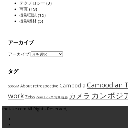
テクノロジー
(3)
写真
(19)
撮影日誌
(15)
撮影機材
(5)
アーカイブ
アーカイブ
タグ
Cambodian T
Cambodia
About retrospective
500C/M
カンボジ
work
カメラ
Zeiss
Zeiss レンズ 写真 撮影
motake.com All Rights Reserved,