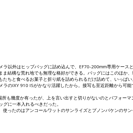
メインカメラ以外はヒップバッグに詰め込んで、EF70-200mm専用
まま結構な荒れ地でも無理な格好ができる。バッグにはこのほか、
もたちと食べるお菓子と折り紙を詰められるだけ詰めて、いっぱい
メラのIXY 910 ISがかなり活躍したから。接写も至近距離から
思った場所も幾度か有ったが、上を言い出すと切りがないのとパフォー
バッグに一本入れるべきだった。
。使ったのはアンコールワットのサンライズとプノンバケンのサン