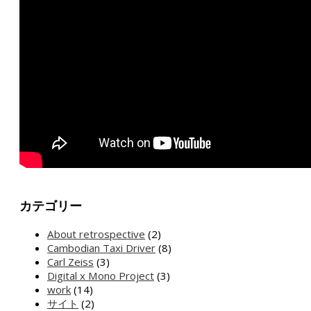
カテゴリー
About retrospective
(2)
Cambodian Taxi Driver
(8)
Carl Zeiss
(3)
Digital x Mono Project
(3)
work
(14)
サイト
(2)