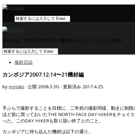
Motalog :: 写真家活動日記と趣味あれこれ。5年ぶりに復活。
撮影日誌
カンボジア2007.12.14〜21機材編
by
motake
· 公開
2008.3.30.
· 更新済み
2017.4.25.
手ぶらで撮影することを目標に、二年前の撮影同様、動きに制限
ほど前に買っておいたTHE NORTH FACE DAY HIKE
った。このDAY HIKERも取り扱い終了とのこと。
カンボジアに持ち込んだ機材は以下の通り。