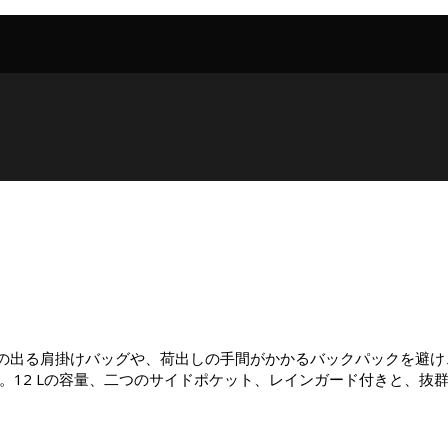
の出る肩掛けバッグや、荷出しの手間がかかるバックパックを避け
Rをチョイス。12 Lの容量、二つのサイドポケット、レインガード付き