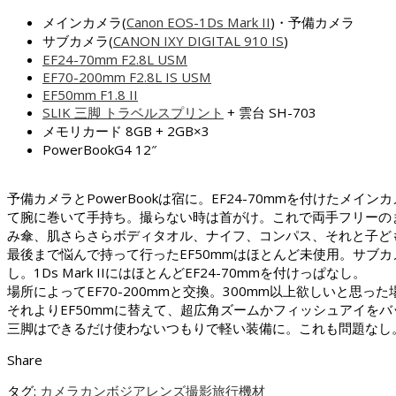
メインカメラ(
Canon EOS-1Ds Mark II
)・予備カメラ
サブカメラ(
CANON IXY DIGITAL 910 IS
)
EF24-70mm F2.8L USM
EF70-200mm F2.8L IS USM
EF50mm F1.8 II
SLIK 三脚 トラベルスプリント
+ 雲台 SH-703
メモリカード 8GB + 2GB×3
PowerBookG4 12″
予備カメラとPowerBookは宿に。EF24-70mmを付けた
て腕に巻いて手持ち。撮らない時は首がけ。これで両手フリーの
み傘、肌さらさらボディタオル、ナイフ、コンパス、それと子ど
最後まで悩んで持って行ったEF50mmはほとんど未使用。サブカ
し。1Ds Mark IIにはほとんどEF24-70mmを付けっぱなし。
場所によってEF70-200mmと交換。300mm以上欲しいと
それよりEF50mmに替えて、超広角ズームかフィッシュアイを
三脚はできるだけ使わないつもりで軽い装備に。これも問題なし
Share
タグ:
カメラ
カンボジア
レンズ
撮影
旅行
機材